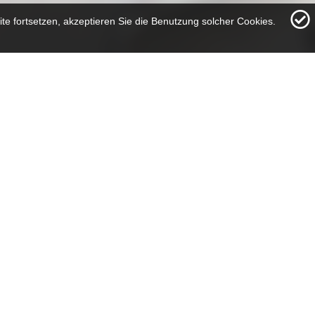
te fortsetzen, akzeptieren Sie die Benutzung solcher Cookies.
N FÜR DIE ZERSPANUNG
Fräsbearbeitung
chkraft (M/W/D)
für die
tständiges Arbeiten an den
itungszentren.
ieren von Vorrichtungen
Fertigungsprozesses
slungsreiches Arbeiten,