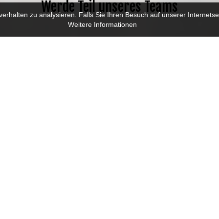
Werde Teil unseres Teams
halten zu analysieren. Falls Sie Ihren Besuch auf unserer Internetsei
Weitere Informationen
MITARBEITER / I
Bereich Fachkraft für die 
Deine Aufgaben als Fa
Fräsbearbeitung: Selbs
modernsten CNC Bearbe
Programmieren, konstru
und Überwachung des 
im Einschichtbetrieb.
Was wir bieten:
Abwech